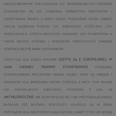
NIEZASTĄPIONYMI PRZYJACIÓŁMI DO REGENERUJĄCYCH DRZEMEK
DODAJĄCYCH SIŁ DO STAWIANIA PIERWSZYCH KROCZKÓW I
ODKRYWANIA ŚWIATA. A KIEDY MALEC PODROŚNIE, MOŻE ZABRAĆ
SWOJĄ ULUBIONĄ POŚCIEL DO WIĘKSZEGO ŁÓŻECZKA CZY
PRZEDSZKOLA. OFERTA UROCZYCH FALBANEK CZY POMPONÓW, A
TAKŻE INNYCH POŚCIELI I WYROBÓW TEKSTYLNYCH ZAWIERA
SZEROKĄ PALETĘ BARW I ROZMIARÓW.
TEKSTYLIA DLA DZIECI DESAYER
USZYTE SĄ Z EUROPEJSKIEJ, W
100% LNIANEJ TKANINY STONEWASHED
PODDANEJ
DODATKOWEMU PROCESOWI PRANIA. DZIĘKI TEMU SĄ MIĘKKIE I
DELIKATNE DLA WRAŻLIWEJ SKÓRY DZIECKA, A PRZY TYM WOLNE
OD SZKODLIWYCH SUBSTANCJI. POSZEWKI Z LNU SĄ
ANTYALERGICZNE
, NIE ELEKTRYZUJĄ SIĘ I NIE PRZYCIĄGAJĄ KURZU,
BLOKUJĄ TEŻ ROZWÓJ ROZTOCZY, DLATEGO SĄ W PEŁNI
PRZYJAZNE DLA WSZYSTKICH MALUSZKÓW, NAWET TYCH ZE SKÓRĄ