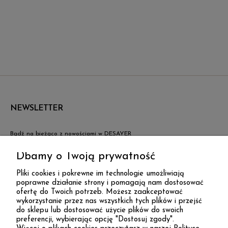
NEWSLETTER
Bądź na bieżąco z nowościami w DESAYER
Dbamy o Twoją prywatność
ZAPISZ SIĘ
Pliki cookies i pokrewne im technologie umożliwiają
poprawne działanie strony i pomagają nam dostosować
ofertę do Twoich potrzeb. Możesz zaakceptować
DESAYER
wykorzystanie przez nas wszystkich tych plików i przejść
do sklepu lub dostosować użycie plików do swoich
preferencji, wybierając opcję "Dostosuj zgody".