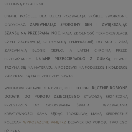
SKŁONNĄ DO ALERGII.
LNIANE POŚCIELE DLA DZIECI POZWALAJĄ SKÓRZE SWOBODNIE
ODDYCHAĆ,
ZAPEWNIAJĄC SPOKOJNY SEN I ZWIĘKSZAJĄC
SZANSĘ NA PRZESPANĄ NOC
. MAJĄ ZDOLNOŚĆ TERMOREGULACJI,
CZYLI ZACHOWUJĄ OPTYMALNĄ TEMPERATURĘ DO SNU - ZIMĄ
ZAPEWNIAJĄ BŁOGIE CIEPŁO, A LATEM CHRONIĄ PRZED
PRZEGRZANIEM.
LNIANE PRZEŚCIERADŁO Z GUMKĄ
PEWNIE
TRZYMA SIĘ NA MATERACU, A POSZEWKI NA PODUSZKĘ I KOŁDERKĘ
ZAMYKANE SĄ NA BEZPIECZNY SUWAK.
WIKLINOWE
ZABAWKI DLA DZIECI
, MEBELKI I INNE
RĘCZNIE ROBIONE
DODATKI DO POKOJU DZIECIĘCEGO
STWORZĄ BEZPIECZNĄ
PRZESTRZEŃ DO ODKRYWANIA ŚWIATA I WYZWALANIA
KREATYWNOŚCI. SAMA BĘDĄC TROSKLIWĄ MAMĄ, SERDECZNIE
POLECAM
WYPOSAŻENIE WNĘTRZ
DESAYER DO POKOJU TWOJEGO
DZIECKA!