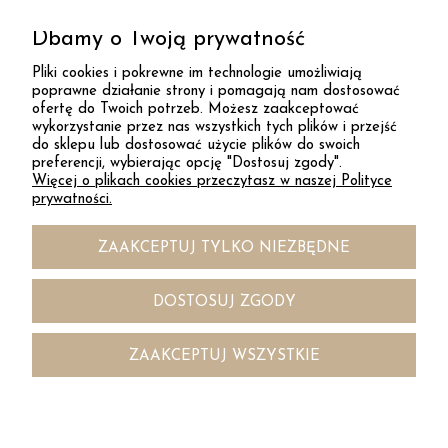
Dbamy o Twoją prywatność
ZAPISZ SIĘ
Pliki cookies i pokrewne im technologie umożliwiają
poprawne działanie strony i pomagają nam dostosować
ofertę do Twoich potrzeb. Możesz zaakceptować
DESAYER
wykorzystanie przez nas wszystkich tych plików i przejść
do sklepu lub dostosować użycie plików do swoich
preferencji, wybierając opcję "Dostosuj zgody".
Więcej o plikach cookies przeczytasz w naszej Polityce
KONTAKT
prywatności.
ZAAKCEPTUJ TYLKO NIEZBĘDNE
INFORMACJE
DOSTOSUJ ZGODY
DOSTAWA
ZAAKCEPTUJ WSZYSTKIE



POKAŻ PEŁNĄ WERSJĘ STRONY