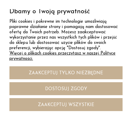
Dbamy o Twoją prywatność
ZAPISZ SIĘ
Pliki cookies i pokrewne im technologie umożliwiają
poprawne działanie strony i pomagają nam dostosować
ofertę do Twoich potrzeb. Możesz zaakceptować
DESAYER
wykorzystanie przez nas wszystkich tych plików i przejść
do sklepu lub dostosować użycie plików do swoich
preferencji, wybierając opcję "Dostosuj zgody".
Więcej o plikach cookies przeczytasz w naszej Polityce
KONTAKT
prywatności.
ZAAKCEPTUJ TYLKO NIEZBĘDNE
INFORMACJE
DOSTOSUJ ZGODY
DOSTAWA
ZAAKCEPTUJ WSZYSTKIE



POKAŻ PEŁNĄ WERSJĘ STRONY