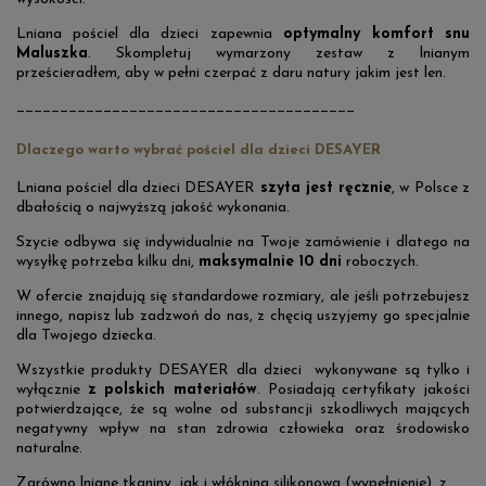
Lniana pościel dla dzieci zapewnia
optymalny komfort
snu
Maluszka
. Skompletuj wymarzony zestaw z lnianym
prześcieradłem, aby w pełni czerpać z daru natury jakim jest len.
_______________________________________
Dlaczego warto wybrać pościel dla dzieci DESAYER
Lniana pościel dla dzieci DESAYER
szyta jest ręcznie
, w Polsce z
dbałością o najwyższą jakość wykonania.
Szycie odbywa się indywidualnie na Twoje zamówienie i dlatego na
wysyłkę potrzeba kilku dni,
maksymalnie 10 dni
roboczych.
W ofercie znajdują się standardowe rozmiary, ale jeśli potrzebujesz
innego, napisz lub zadzwoń do nas, z chęcią uszyjemy go specjalnie
dla Twojego dziecka.
Wszystkie produkty DESAYER dla dzieci wykonywane są tylko i
wyłącznie
z polskich materiałów
. Posiadają certyfikaty jakości
potwierdzające, że są wolne od substancji szkodliwych mających
negatywny wpływ na stan zdrowia człowieka oraz środowisko
naturalne.
Zarówno lniane tkaniny, jak i włóknina silikonowa (wypełnienie), z