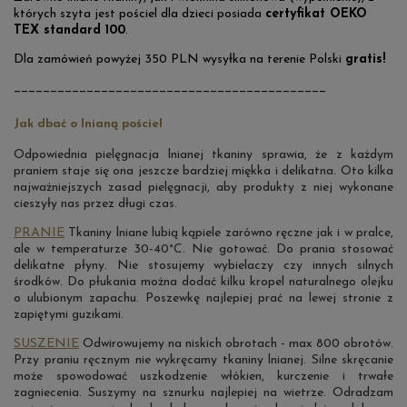
których szyta jest pościel dla dzieci posiada
certyfikat OEKO
TEX standard 100
.
Dla zamówień powyżej 350 PLN wysyłka na terenie Polski
gratis!
___________________________________________
Jak dbać o lnianą pościel
Odpowiednia pielęgnacja lnianej tkaniny sprawia, że z każdym
praniem staje się ona jeszcze bardziej miękka i delikatna. Oto kilka
najważniejszych zasad pielęgnacji, aby produkty z niej wykonane
cieszyły nas przez długi czas.
PRANIE
Tkaniny lniane lubią kąpiele zarówno ręczne jak i w pralce,
ale w temperaturze 30-40°C. Nie gotować. Do prania stosować
delikatne płyny. Nie stosujemy wybielaczy czy innych silnych
środków. Do płukania można dodać kilku kropel naturalnego olejku
o ulubionym zapachu. Poszewkę najlepiej prać na lewej stronie z
zapiętymi guzikami.
SUSZENIE
Odwirowujemy na niskich obrotach - max 800 obrotów.
Przy praniu ręcznym nie wykręcamy tkaniny lnianej. Silne skręcanie
może spowodować uszkodzenie włókien, kurczenie i trwałe
zagniecenia. Suszymy na sznurku najlepiej na wietrze. Odradzam