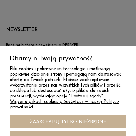
NEWSLETTER
Bądź na bieżąco z nowościami w DESAYER
Dbamy o Twoją prywatność
ZAPISZ SIĘ
LNIANA POŚCIEL DLA DZIECI Z FALBANĄ I WYPEŁNIENIEM |
Pliki cookies i pokrewne im technologie umożliwiają
NATURALNY BEŻ
poprawne działanie strony i pomagają nam dostosować
ofertę do Twoich potrzeb. Możesz zaakceptować
DESAYER
275,00 zł
wykorzystanie przez nas wszystkich tych plików i przejść
do sklepu lub dostosować użycie plików do swoich
preferencji, wybierając opcję "Dostosuj zgody".
Więcej o plikach cookies przeczytasz w naszej Polityce
KONTAKT
prywatności.
ZAAKCEPTUJ TYLKO NIEZBĘDNE
INFORMACJE