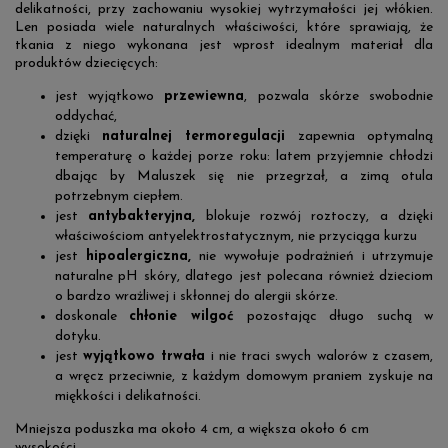
delikatności, przy zachowaniu wysokiej wytrzymałości jej włókien.
Len posiada wiele naturalnych właściwości, które sprawiają, że
tkania z niego wykonana jest wprost idealnym materiał dla
produktów dziecięcych:
jest wyjątkowo
przewiewna
, pozwala skórze swobodnie
oddychać,
dzięki
naturalnej termoregulacji
zapewnia optymalną
temperaturę o każdej porze roku: latem przyjemnie chłodzi
dbając by Maluszek się nie przegrzał, a zimą otula
potrzebnym ciepłem.
jest
antybakteryjna,
blokuje rozwój roztoczy, a dzięki
właściwościom antyelektrostatycznym, nie przyciąga kurzu
jest
hipoalergiczna,
nie wywołuje podrażnień i utrzymuje
naturalne pH skóry, dlatego jest polecana również dzieciom
o bardzo wrażliwej i skłonnej do alergii skórze.
doskonale
chłonie wilgoć
pozostając długo suchą w
dotyku.
jest
wyjątkowo trwała
i nie traci swych walorów z czasem,
a wręcz przeciwnie, z każdym domowym praniem zyskuje na
miękkości i delikatności.
Mniejsza poduszka ma około 4 cm, a większa około 6 cm
wysokości.