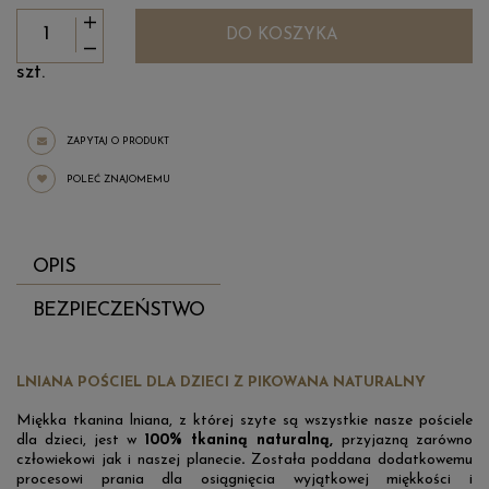
DO KOSZYKA
szt.
ZAPYTAJ O PRODUKT
POLEĆ ZNAJOMEMU
OPIS
BEZPIECZEŃSTWO
LNIANA POŚCIEL DLA DZIECI Z PIKOWANA NATURALNY
Miękka tkanina lniana, z której szyte są wszystkie nasze pościele
dla dzieci, jest w
100% tkaniną naturalną,
przyjazną zarówno
człowiekowi jak i naszej planecie
.
Została poddana dodatkowemu
procesowi prania dla osiągnięcia wyjątkowej miękkości i