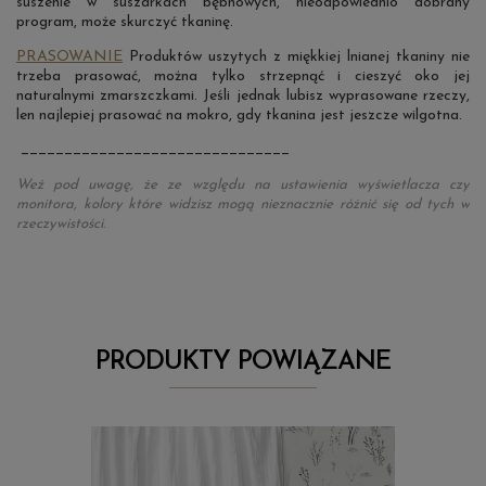
suszenie w suszarkach bębnowych, nieodpowiednio dobrany
program, może skurczyć tkaninę.
PRASOWANIE
Produktów uszytych z miękkiej lnianej tkaniny nie
trzeba prasować, można tylko strzepnąć i cieszyć oko jej
naturalnymi zmarszczkami. Jeśli jednak lubisz wyprasowane rzeczy,
len najlepiej prasować na mokro, gdy tkanina jest jeszcze wilgotna.
_______________________________
Weź pod uwagę, że ze względu na ustawienia wyświetlacza czy
monitora, kolory które widzisz mogą nieznacznie różnić się od tych w
rzeczywistości.
PRODUKTY POWIĄZANE