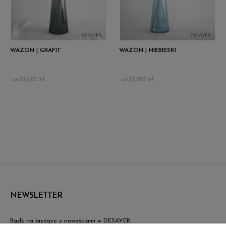
WAZON | GRAFIT
WAZON | NIEBIESKI
35,00 zł
35,00 zł
NEWSLETTER
Bądź na bieżąco z nowościami w DESAYER