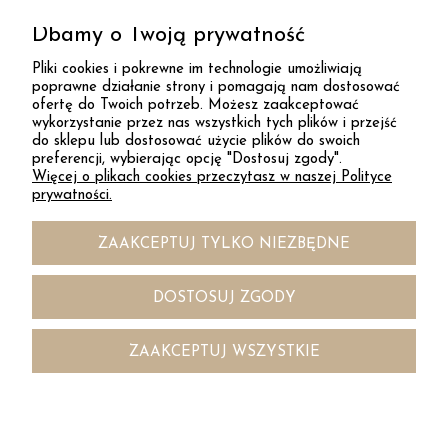
Dbamy o Twoją prywatność
ZAPISZ SIĘ
Pliki cookies i pokrewne im technologie umożliwiają
poprawne działanie strony i pomagają nam dostosować
ofertę do Twoich potrzeb. Możesz zaakceptować
DESAYER
wykorzystanie przez nas wszystkich tych plików i przejść
do sklepu lub dostosować użycie plików do swoich
preferencji, wybierając opcję "Dostosuj zgody".
Więcej o plikach cookies przeczytasz w naszej Polityce
KONTAKT
prywatności.
ZAAKCEPTUJ TYLKO NIEZBĘDNE
INFORMACJE
DOSTOSUJ ZGODY
DOSTAWA
ZAAKCEPTUJ WSZYSTKIE



POKAŻ PEŁNĄ WERSJĘ STRONY