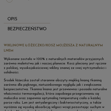
OPIS
BEZPIECZEŃSTWO
WIKLINOWE ŁÓŻECZKO/KOSZ MOJŻESZA Z NATURALNYM
LNEM
Wykonane zostało w 100% z naturalnych materiałów przyjaznych
zarówno maleństwu jak i naszej planecie. Kosz pleciony jest ręcznie
z polskiej, wysokojakościowej wikliny znanej ze swej wytrzymałości i
solidności.
Środek łóżeczka został starannie obszyty miękką lnianą tkaniną
zarówno dla pięknego, nietuzinkowego wyglądu jak i zwiększenia
bezpieczeństwa. Tkanina lniana jest przewiewna i posiada naturalne
właściwości termoregulacji, która zapobiega przegrzewaniu się
maluszka oraz zapewnia optymalną temperaturę ciała o każdej
porze roku. Len jest antyalergiczny i bakteriostatyczny, a także
wyróżnia się wysoką absorbcją wilgoci wciąż pozostając suchym w