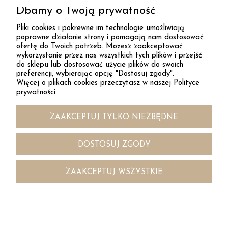
Dbamy o Twoją prywatność
ZAPISZ SIĘ
LNIANA POŚCIEL DLA NIEMOWLĄT Z WYPEŁNIENIEM FALBANKA |
Pliki cookies i pokrewne im technologie umożliwiają
ZIELEŃ KHAKI
poprawne działanie strony i pomagają nam dostosować
ofertę do Twoich potrzeb. Możesz zaakceptować
DESAYER
220,00 zł
wykorzystanie przez nas wszystkich tych plików i przejść
do sklepu lub dostosować użycie plików do swoich
preferencji, wybierając opcję "Dostosuj zgody".
Więcej o plikach cookies przeczytasz w naszej Polityce
KONTAKT
prywatności.
ZAAKCEPTUJ TYLKO NIEZBĘDNE
INFORMACJE
DOSTOSUJ ZGODY
DOSTAWA
ZAAKCEPTUJ WSZYSTKIE



POKAŻ PEŁNĄ WERSJĘ STRONY
Sklep internetowy Shoper.pl