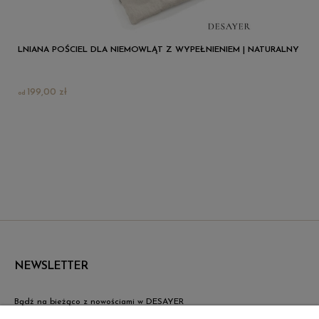
LNIANA POŚCIEL DLA NIEMOWLĄT Z WYPEŁNIENIEM | NATURALNY
199,00 zł
NEWSLETTER
Bądź na bieżąco z nowościami w DESAYER