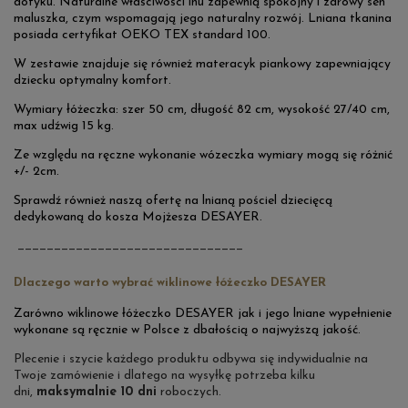
dotyku. Naturalne właściwości lnu zapewnią spokojny i zdrowy sen
maluszka, czym wspomagają jego naturalny rozwój. Lniana tkanina
posiada certyfikat OEKO TEX standard 100.
W zestawie znajduje się również materacyk piankowy zapewniający
dziecku optymalny komfort.
Wymiary łóżeczka: szer 50 cm, długość 82 cm, wysokość 27/40 cm,
max udźwig 15 kg.
Ze względu na ręczne wykonanie wózeczka wymiary mogą się różnić
+/- 2cm.
Sprawdź również naszą ofertę na lnianą pościel dziecięcą
dedykowaną do kosza Mojżesza DESAYER.
_______________________________
Dlaczego warto wybrać wiklinowe łóżeczko DESAYER
Zarówno wiklinowe łóżeczko DESAYER jak i jego lniane wypełnienie
wykonane są ręcznie w Polsce z dbałością o najwyższą jakość.
Plecenie i szycie każdego produktu odbywa się indywidualnie na
Twoje zamówienie i dlatego na wysyłkę potrzeba kilku
dni,
maksymalnie
10 dni
roboczych.