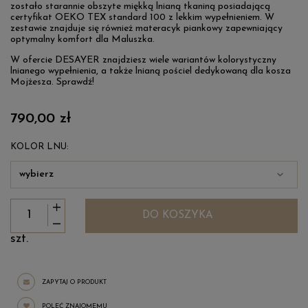
zostało starannie obszyte miękką lnianą tkaniną posiadającą
certyfikat OEKO TEX standard 100 z lekkim wypełnieniem. W
zestawie znajduje się również materacyk piankowy zapewniający
optymalny komfort dla Maluszka.
W ofercie DESAYER znajdziesz wiele wariantów kolorystyczny
lnianego wypełnienia, a także lnianą pościel dedykowaną dla kosza
Mojżesza. Sprawdź!
790,00 zł
KOLOR LNU:
DO KOSZYKA
szt.
ZAPYTAJ O PRODUKT
POLEĆ ZNAJOMEMU