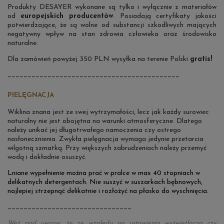
Produkty DESAYER wykonane są tylko i wyłącznie z materiałów
od
europejskich producentów
. Posiadają certyfikaty jakości
potwierdzające, że są wolne od substancji szkodliwych mających
negatywny wpływ na stan zdrowia człowieka oraz środowisko
naturalne.
Dla zamówień powyżej 350 PLN wysyłka na terenie Polski
gratis!
___________________________________________
PIELĘGNACJA
Wiklina znana jest ze swej wytrzymałości, lecz jak każdy surowiec
naturalny nie jest obojętna na warunki atmosferyczne. Dlatego
należy unikać jej długotrwałego namoczenia czy ostrego
nasłonecznienia.
Zwykła pielęgnacja wymaga jedynie p
rzetarcia
wilgotną szmatką. Przy większych zabrudzeniach należy przemyć
wodą i dokładnie osuszyć.
Lniane wypełnienie można prać w pralce w max 40 stopniach w
delikatnych detergentach. Nie suszyć w suszarkach bębnowych,
najlepiej strzepnąć delikatnie i rozłożyć na płasko do wyschnięcia.
_______________________________
Weź pod uwagę, że ze względu na ustawienia wyświetlacza czy