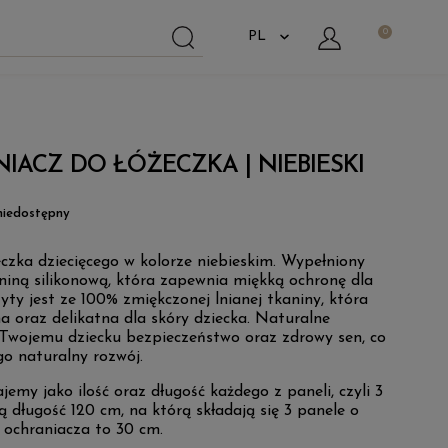
IACZ DO ŁÓŻECZKA | NIEBIESKI
iedostępny
eczka dziecięcego w kolorze niebieskim. Wypełniony
kniną silikonową, która zapewnia miękką ochronę dla
ty jest ze 100% zmiękczonej lnianej tkaniny, która
a oraz delikatna dla skóry dziecka. Naturalne
 Twojemu dziecku bezpieczeństwo oraz zdrowy sen, co
go naturalny rozwój.
emy jako ilość oraz długość każdego z paneli, czyli 3
 długość 120 cm, na którą składają się 3 panele o
 ochraniacza to 30 cm.