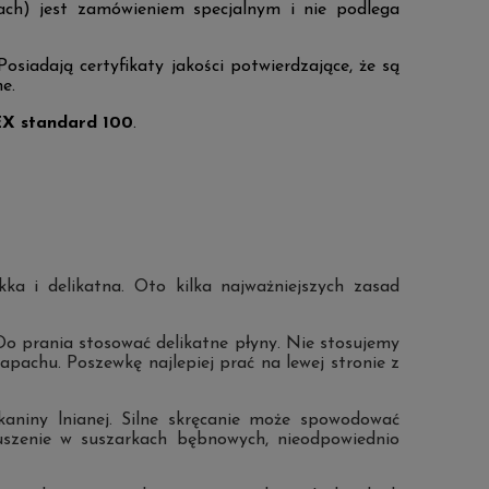
ch) jest zamówieniem specjalnym i nie podlega
 Posiadają certyfikaty jakości potwierdzające, że są
e.
EX standard 100
.
ka i delikatna. Oto kilka najważniejszych zasad
 Do prania stosować delikatne płyny. Nie stosujemy
apachu. Poszewkę najlepiej prać na lewej stronie z
niny lnianej. Silne skręcanie może spowodować
suszenie w suszarkach bębnowych, nieodpowiednio