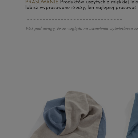
PRASOWANIE
Produktów uszytych z miękkiej lnia
lubisz wyprasowane rzeczy, len najlepiej prasować
_______________________________
Weź pod uwagę, że ze względu na ustawienia wyświetlacza czy m