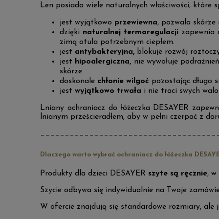
Len posiada wiele naturalnych właściwości, które 
jest wyjątkowo
przewiewna
, pozwala skórze
dzięki
naturalnej termoregulacji
zapewnia o
zimą otula potrzebnym ciepłem.
jest
antybakteryjna,
blokuje rozwój roztoczy
jest
hipoalergiczna,
nie wywołuje podrażnień
skórze.
doskonale
chłonie wilgoć
pozostając długo 
jest
wyjątkowo trwała
i nie traci swych wal
Lniany ochraniacz do łóżeczka DESAYER zapew
lnianym prześcieradłem, aby w pełni czerpać z daru
____________________________________
Dlaczego warto wybrać ochraniacz do łóżeczka DESAY
Produkty dla dzieci DESAYER
szyte są ręcznie
, w
Szycie odbywa się indywidualnie na Twoje zamówien
W ofercie znajdują się standardowe rozmiary, ale j