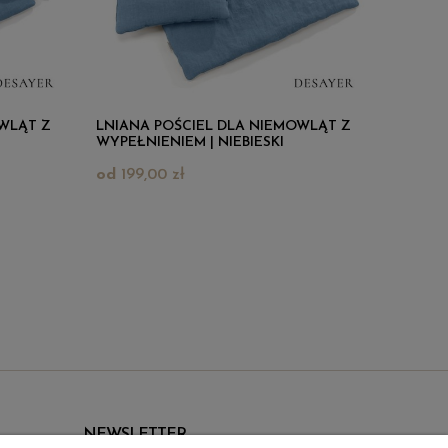
WLĄT Z
LNIANA POŚCIEL DLA NIEMOWLĄT Z
WYPEŁNIENIEM | NIEBIESKI
199,00 zł
NEWSLETTER