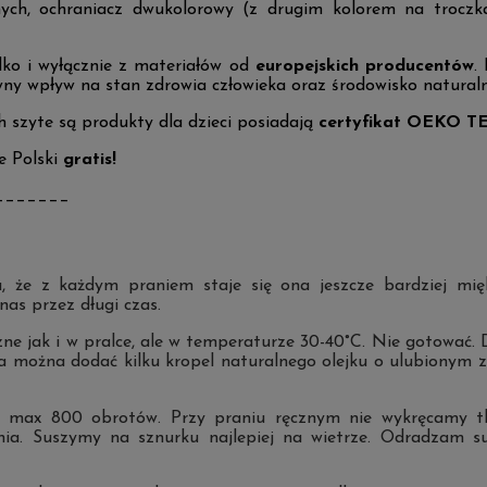
ych, ochraniacz dwukolorowy (z drugim kolorem na troczka
o i wyłącznie z materiałów od
europejskich producentów
.
ny wpływ na stan zdrowia człowieka oraz środowisko naturaln
ch szyte są produkty dla dzieci posiadają
certyfikat OEKO T
e Polski
gratis!
_______
a, że z każdym praniem staje się ona jeszcze bardziej mięk
nas przez długi czas.
zne jak i w pralce, ale w temperaturze 30-40°C. Nie gotować.
a można dodać kilku kropel naturalnego olejku o ulubionym z
 max 800 obrotów. Przy praniu ręcznym nie wykręcamy tka
cenia. Suszymy na sznurku najlepiej na wietrze. Odradzam 