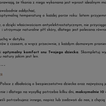
sprawiają, że tkania z niego wykonana jest wprost idealnym ma
 swobodnie oddychać,
ptymalną temperaturę o każdej porze roku: latem przyjemnie
, a dzięki właściwościom antyelektrostatycznym, nie przyciąg
 i utrzymuje naturalne pH skóry, dlatego jest polecana również
suchą w dotyku.
orów z czasem, a wręcz przeciwnie, z każdym domowym praniem 
ni
optymalny komfort
snu Twojego dziecka
. Skompletuj wy
 natury jakim jest len.
___
ER
 Polsce z dbałością o bezpieczeństwo dziecka oraz najwyższą 
ie i dlatego na wysyłkę potrzeba kilku dni,
maksymalnie 10 
eśli potrzebujesz innego, napisz lub zadzwoń do nas, z chęcią