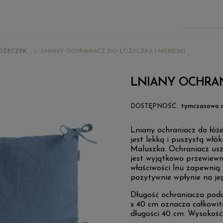
ÓŻECZEK
LNIANY OCHRANIACZ DO ŁÓŻECZKA | NIEBIESKI
LNIANY OCHRAN
DOSTĘPNOŚĆ:
tymczasowo n
Lniany ochraniacz do łóż
jest lekką i puszystą włó
Maluszka. Ochraniacz uszy
jest wyjątkowo przewiewn
właściwości lnu zapewnią
pozytywnie wpłynie na je
Długość ochraniacza podaj
x 40 cm oznacza całkowitą
długości 40 cm. Wysokość