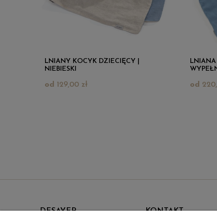
LNIANY KOCYK DZIECIĘCY |
LNIANA
NIEBIESKI
WYPEŁN
NIEBIES
129,00 zł
220,
DESAYER
KONTAKT