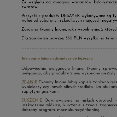
Ze względu na mnogość wariantów kolorystyczn
zwrotowi.
Wszystkie produkty DESAYER wykonywane są tylk
wolne od substancji szkodliwych mających negatyw
Zarówno tkaniny lniane, jak i wypełnienie, z który
Dla zamówień powyżej 350 PLN wysyłka na tereni
____________________________________
Jak dbać o lniany ochraniacz do łóżeczka
Odpowiednia pielęgnacja lnianej tkaniny sprawi
pielęgnacji, aby produkty z niej wykonane cieszyły 
PRANIE
Tkaniny lniane lubią kąpiele zarówno ręc
wybielaczy czy innych silnych środków. Do płukani
zapiętymi guzikami.
SUSZENIE
Odwirowujemy na niskich obrotach -
uszkodzenie włókien, kurczenie i trwałe zagnie
dobrany program, może skurczyć tkaninę.