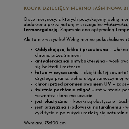
KOCYK DZIECIĘCY MERINO JAŚMINOWA BI
Owce merynosy, z których pozyskujemy wełnę merin
obdarzona przez naturę w szczególne właściwości
termoregulacją.
Zapewnia ona optymalną temperat
Ale to nie wszystko! Wełnę merino pokochaliśmy rów
Oddychająca, lekka i przewiewna
– włókna w
chronić przez zimnem.
antyalergiczna
i
antybakteryjna
- wosk owc
się bakterii i roztocza.
łatwa w czyszczeniu
– dzięki dużej zawartoś
częstego prania, wełna ulega samoczynnej re
chroni przed promieniowaniem UV
– zapew
świetnie pochłania wilgoć
–jest w stanie po
wewnątrz skóra ma uczucie .
jest elastyczna
– kocyki są elastyczne i zach
jest przyjazna środowisku naturalnemu
- w
cykl życia a po zużyciu rozłożą się naturalnie 
Wymiary: 75x100 cm