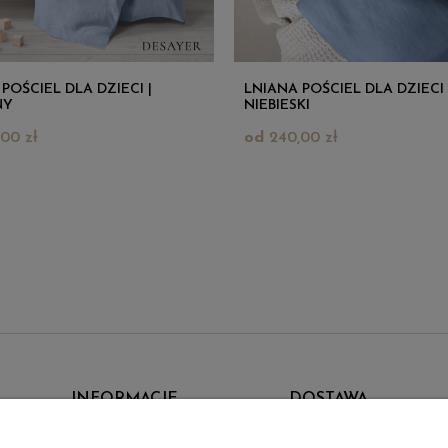
POŚCIEL DLA DZIECI |
LNIANA POŚCIEL DLA DZIECI 
NY
NIEBIESKI
00 zł
240,00 zł
INFORMACJE
DOSTAWA