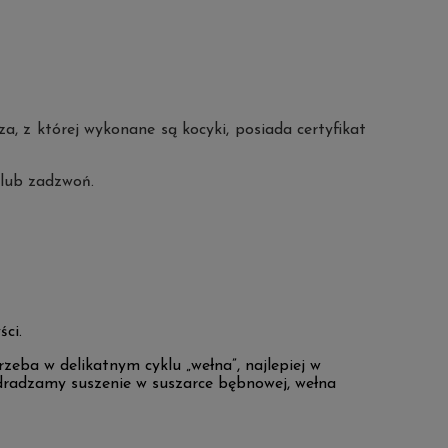
a, z której wykonane są kocyki, posiada certyfikat
 lub zadzwoń.
ci.
zeba w delikatnym cyklu „wełna”, najlepiej w
dradzamy suszenie w suszarce bębnowej, wełna