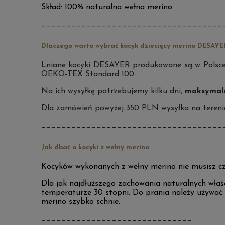
Skład: 100% naturalna wełna merino
____________________________________
Dlaczego warto wybrać kocyk dziecięcy merino DESAYE
Lniane kocyki DESAYER produkowane
są w Polsc
OEKO-TEX Standard 100.
Na ich wysyłkę potrzebujemy kilku dni,
maksymaln
Dla zamówień powyżej 350 PLN wysyłka na tereni
____________________________________
Jak dbać o kocyki z wełny merino
Kocyków wykonanych z wełny merino nie musisz częs
Dla jak najdłuższego zachowania naturalnych właśc
temperaturze 30 stopni. Do prania należy używać
merino szybko schnie.
______________________________