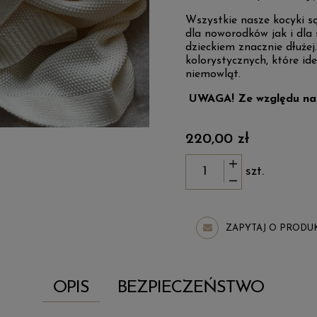
Wszystkie nasze kocyki 
dla noworodków jak i dla
dzieckiem znacznie dłużej
kolorystycznych, które ide
niemowląt.
UWAGA! Ze względu na 
220,00 zł
szt.
ZAPYTAJ O PRODU
OPIS
BEZPIECZEŃSTWO