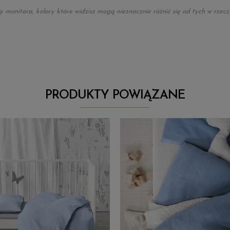
onitora, kolory które widzisz mogą nieznacznie różnić się od tych w rzeczy
PRODUKTY POWIĄZANE