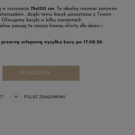
są w rozmiarze
75x100 cm
. To idealny rozmiar zarówno
 starszaków., dzięki temu kocyk pozostanie z Twoim
. Oferujemy kocyki w kilku wariantach
alnie pasują to naszej lnianej oferty dla dzieci i
przerwę urlopową wysyłka kocy po 17.08.26
DO KOSZYKA
KT
POLEĆ ZNAJOMEMU