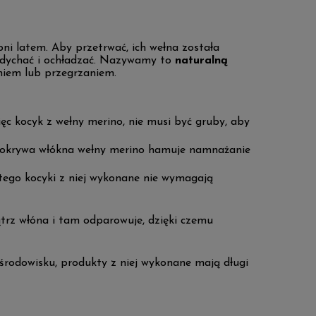
ni latem. Aby przetrwać, ich wełna została
oddychać i ochładzać. Nazywamy to
naturalną
iem lub przegrzaniem.
ięc kocyk z wełny merino, nie musi być gruby, aby
a pokrywa włókna wełny merino hamuje namnażanie
latego kocyki z niej wykonane nie wymagają
ątrz włóna i tam odparowuje, dzięki czemu
środowisku, produkty z niej wykonane mają długi