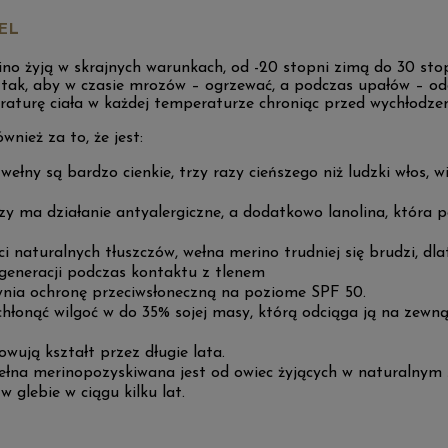
EL
o żyją w skrajnych warunkach, od -20 stopni zimą do 30 stop
, tak, aby w czasie mrozów – ogrzewać, a podczas upałów – 
urę ciała w każdej temperaturze chroniąc przed wychłodzen
nież za to, że jest:
ełny są bardzo cienkie, trzy razy cieńszego niż ludzki włos, w
zy ma działanie antyalergiczne, a dodatkowo lanolina, któr
ci naturalnych tłuszczów, wełna merino trudniej się brudzi, d
generacji podczas kontaktu z tlenem
nia ochronę przeciwsłoneczną na poziome SPF 50.
chłonąć wilgoć w do 35% sojej masy, którą odciąga ją na zewn
owują kształt przez długie lata.
ełna merinopozyskiwana jest od owiec żyjących w naturalnym 
w glebie w ciągu kilku lat.