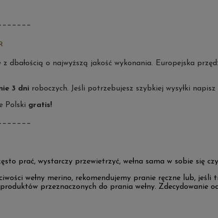
_______
R
e z dbałością o najwyższą jakość wykonania. Europejska przędz
ie 3 dni
roboczych. Jeśli potrzebujesz szybkiej wysyłki napisz
e Polski
gratis!
_______
to prać, wystarczy przewietrzyć, wełna sama w sobie się czyś
iwości wełny merino, rekomendujemy pranie ręczne lub, jeśli tr
 produktów przeznaczonych do prania wełny. Zdecydowanie o