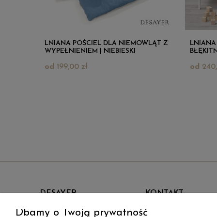
LNIANA POŚCIEL DLA NIEMOWLĄT Z
LNIANA 
WYPEŁNIENIEM | NIEBIESKI
BŁĘKIT
199,00 zł
240,
DESAYER
KONTAKT
Dbamy o Twoją prywatność