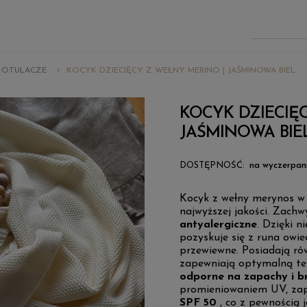
I OTULACZE
KOCYK DZIECIĘCY Z WEŁNY MERINO | JAŚMINOWA BIEL
KOCYK DZIECIĘ
JAŚMINOWA BIE
DOSTĘPNOŚĆ:
na wyczerpan
Kocyk z wełny merynos w k
najwyższej jakości. Zach
antyalergiczne
. Dzięki 
pozyskuje się z runa owie
przewiewne. Posiadają r
zapewniają optymalną te
odporne na zapachy i b
promieniowaniem UV, za
SPF 50
, co z pewnością 