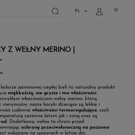
CY Z WEŁNY MERINO |
L
iu
olorze jaśminowej ciepłej bieli to naturalny produkt
wyca
miękkością, nie gryzie i ma właściwości
niezwykłym właściwościom wełny merino, którą
c merynosów, nasze kocyki dziecięce są lekkie i
ównież cudowne
właściwości termoregulujące
, czyli
mperaturę zarówno latem jak i zimą oraz są
rud.
Dodatkowo, wełna ta chroni przed
pewniając
ochronę przeciwsłoneczną na poziome
jest wskazane na spacerach w letnie dni.