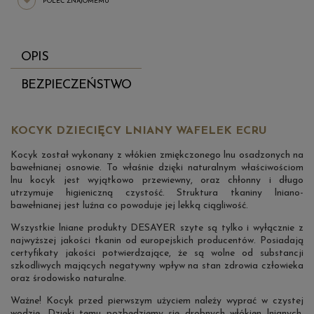
POLEĆ ZNAJOMEMU
OPIS
BEZPIECZEŃSTWO
KOCYK DZIECIĘCY LNIANY WAFELEK ECRU
Kocyk został wykonany z włókien zmiękczonego lnu osadzonych na
bawełnianej osnowie. To właśnie dzięki naturalnym właściwościom
lnu kocyk jest wyjątkowo przewiewny, oraz chłonny i długo
utrzymuje higieniczną czystość. Struktura tkaniny lniano-
bawełnianej jest luźna co powoduje jej lekką ciągliwość.
Wszystkie lniane produkty DESAYER szyte są tylko i wyłącznie z
najwyższej jakości tkanin od europejskich producentów. Posiadają
certyfikaty jakości potwierdzające, że są wolne od substancji
szkodliwych mających negatywny wpływ na stan zdrowia człowieka
oraz środowisko naturalne.
Ważne! Kocyk przed pierwszym użyciem należy wyprać w czystej
wodzie. Dzięki temu pozbędziemy się drobnych włókien lnianych,