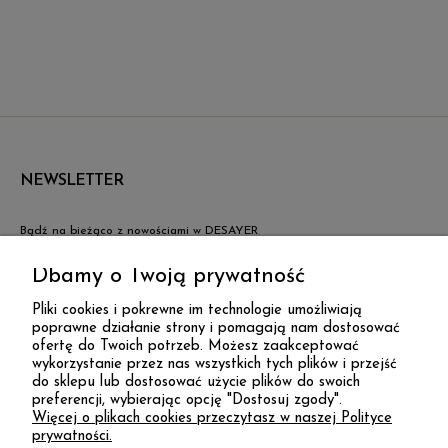
NEWSLETTER
Bądź na bieżąco z nowościami w DESAYER
Dbamy o Twoją prywatność
ZAPISZ SIĘ
LNIANA POŚCIEL DLA DZIECI Z FALBANĄ I WYPEŁNIENIEM|
Pliki cookies i pokrewne im technologie umożliwiają
NIEBIESKI
poprawne działanie strony i pomagają nam dostosować
ofertę do Twoich potrzeb. Możesz zaakceptować
DESAYER
275,00 zł
wykorzystanie przez nas wszystkich tych plików i przejść
do sklepu lub dostosować użycie plików do swoich
preferencji, wybierając opcję "Dostosuj zgody".
Więcej o plikach cookies przeczytasz w naszej Polityce
KONTAKT
prywatności.