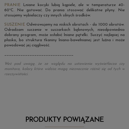
PRANIE
Lniane kocyki lubią kąpiele, ale w temperaturze 40-
60°C. Nie gotować. Do prania stosować delikatne płyny. Nie
stosujemy wybielaczy czy innych silnych środków.
SUSZENIE
Odwirowujemy na niskich obrotach - do 1000 obrotów.
Odradzam suszenie w suszarkach bębnowych, nieodpowiednio
dobrany program, może osłabić lniane pętelki. Suszyć najlepiej na
płasko, bo struktura tkaniny lniano-bawełnianej jest luźna i może
powodować jej ciągliwość.
______________________________
Weź pod uwagę, że ze względu na ustawienia wyświetlacza czy
monitora, kolory które widzisz mogą nieznacznie różnić się od tych w
rzeczywistości.
PRODUKTY POWIĄZANE